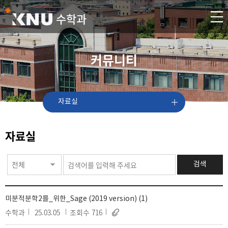
수학과
커뮤니티
자료실
자료실
전체
검색
미분적분학2를_위한_Sage (2019 version) (1)
수학과
25.03.05
조회수 716