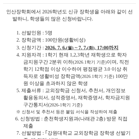
인산장학회에서
2026
학년도 신규 장학생을 아래와 같이 선
발하니
,
학생들의 많은 신청
바랍니다
.
1.
선발인원
: 5
명
2.
장학금액
: 100
만원
(
생활비성
)
3.
신청기간
:
2026. 7. 6.
~ 7. 7.
17:00
까지
(
월
)
(
화
),
4.
지원자격
: 1
학기 현재
1,2,3
학년 재학생으로
학자
금지원구간
2
분위 이하
이며
,
직전
(2026.1
학기 기준
)
학기
12
학점 이상 이수하여 평점평균
3.0
이상 취
득자로 생활비성
장학금액
100
만
(2026.1
학기 기준
)
원 이상을 초과하지 않은 학생
5.
제출서류
:
교외장학금 신청서
,
추천서
,
개인정보
활용동의서
,
성적증명서
,
재학
증명서
,
학자금지원
구간통지서
(
)
2026-1
학기 기준
※
신청서 및 추천서 등은 붙임 서식을 작성하여 제출
6.
신청방법
:
춘천학생지원과
(
나래관
2
층
)
방문 직접
제출
7.
선발방법
:
｢
강원대학교 교외장학금 장학생 선발기