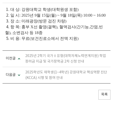
1
.
대 상
:
강원대학교 학생
(
대학원생 포함
)
2
.
일 시
: 2025
년
9
월
15
일
(
월
) ~ 9
월
18
일
(
목
) 10:00 ~ 16:00
3
.
장 소
:
미래광장
(
방문 검진 차량
)
4
.
항 목
:
흉부
X
선 촬영
(
결핵
),
혈액검사
(
간기능
,
간염
,
빈
혈
),
소변검사 등
18
종
5
.
비 용
:
무료
(
보건진료소에서 전액 지원
)
2025년 2학기 국가Ⅱ유형(대학자체노력연계지원) 학업
이전글
장려금 지급 및 국가장학금 2차 신청 안내
2025학년도 재학생(1~4학년) 강원대학교 핵심역량 진단
다음글
(KCCA) 시행 및 참여 안내
목록