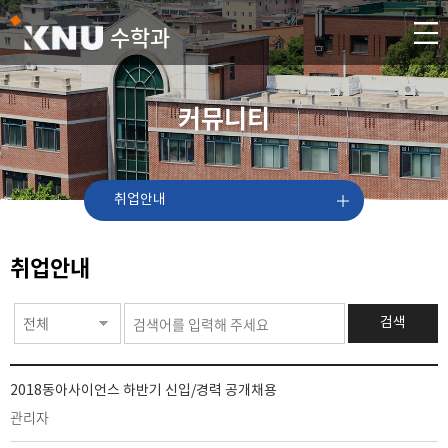
수학과
커뮤니티
취업안내
취업안내
전체
검색
2018동아사이언스 하반기 신입/경력 공개채용
관리자